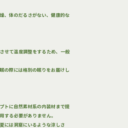
燥、体のだるさがない、健康的な
ベースとは
お知らせ・ブログ
環させて温度調整をするため、一般
宿泊体験・見学
会社情報
眠の際には格別の眠りをお届けし
ォーム
会社概要
スタッフ紹介
ォーム
利用規約
プトに自然素材系の内装材まで提
宿泊体験・見学予約
プライバシーポリシー
併用する必要がありません。
お問い合わせ
夏には洞窟にいるような涼しさ