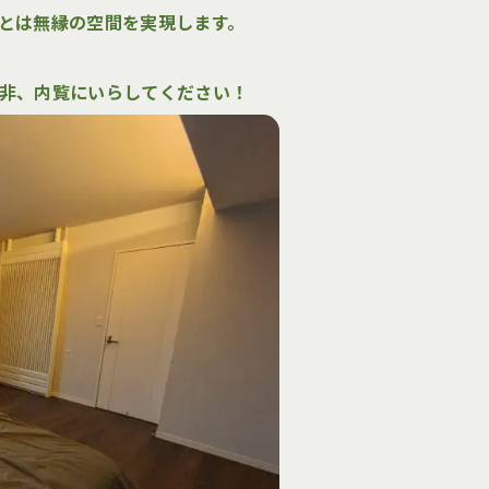
声
採用情報
とは無縁の空間を実現します。
・見学
よくある質問
非、内覧にいらしてください！
資料
請求
験・見学予約／
お問い合わせ
資料請求