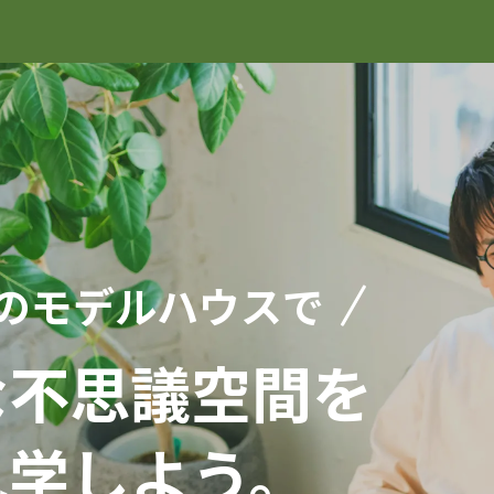
サービス
健康リフ
各種リフ
施工事例
のモデルハウスで
お客様の
な
不思議空間を
宿泊体験
見学しよう。