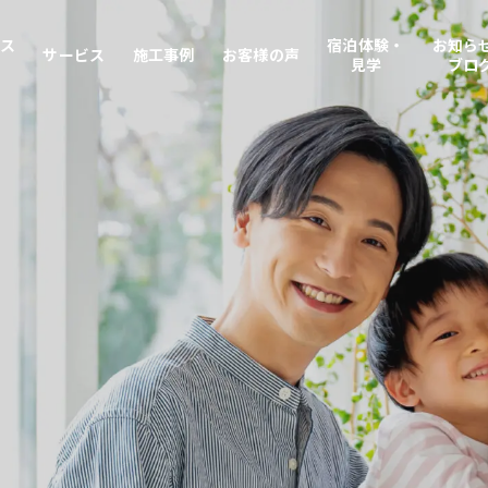
ース
宿泊体験・
お知ら
サービス
施工事例
お客様の声
見学
ブロ