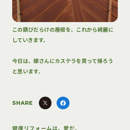
ボンド・ベースとは
サービス
この錆びだらけの屋根を、これから綺麗に
していきます。
健康リフォーム
各種リフォーム
今日は、嫁さんにカステラを買って帰ろう
と思います。
施工事例
お客様の声
SHARE
宿泊体験・見学
健康リフォームは、愛だ。